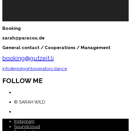
Booking
sarah@paracou.de
General contact / Cooperations / Management
booking@gutzeit.li
info@midnightoperators.dance
FOLLOW ME
© SARAH WILD
Instagram
Soundcloud