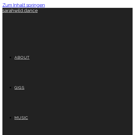
Zum Inhalt springen
sarahwild.dance
ABOUT
GIGS
MUSIC